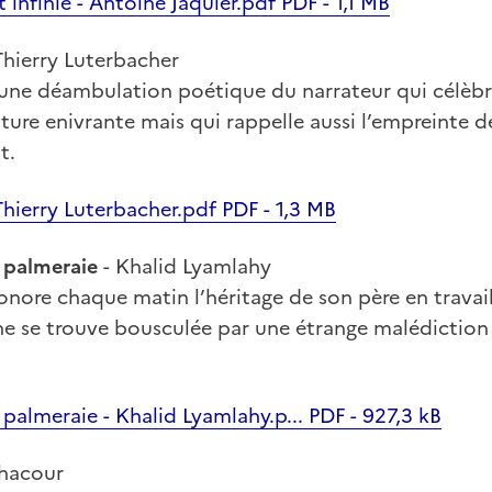
 infinie - Antoine Jaquier.pdf PDF - 1,1 MB
Thierry Luterbacher
 une déambulation poétique du narrateur qui célèbre
ture enivrante mais qui rappelle aussi l’empreinte 
t.
 Thierry Luterbacher.pdf PDF - 1,3 MB
a palmeraie
- Khalid Lyamlahy
nore chaque matin l’héritage de son père en travail
ne se trouve bousculée par une étrange malédiction 
 palmeraie - Khalid Lyamlahy.p... PDF - 927,3 kB
Chacour