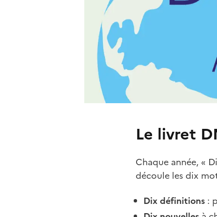
Le livret 
Chaque année, « Di
découle les dix mot
Dix définitions
: 
Dix nouvelles
à c